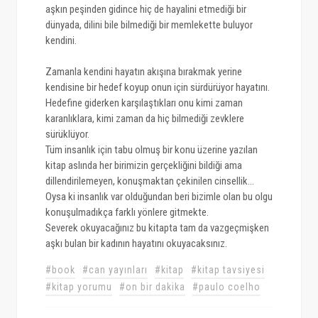
aşkın peşinden gidince hiç de hayalini etmediği bir
dünyada, dilini bile bilmediği bir memlekette buluyor
kendini.
Zamanla kendini hayatın akışına bırakmak yerine
kendisine bir hedef koyup onun için sürdürüyor hayatını.
Hedefine giderken karşılaştıkları onu kimi zaman
karanlıklara, kimi zaman da hiç bilmediği zevklere
sürüklüyor.
Tüm insanlık için tabu olmuş bir konu üzerine yazılan
kitap aslında her birimizin gerçekliğini bildiği ama
dillendirilemeyen, konuşmaktan çekinilen cinsellik...
Oysa ki insanlık var olduğundan beri bizimle olan bu olgu
konuşulmadıkça farklı yönlere gitmekte.
Severek okuyacağınız bu kitapta tam da vazgeçmişken
aşkı bulan bir kadının hayatını okuyacaksınız.
#book
#can yayınları
#kitap
#kitap tavsiyesi
#kitap yorumu
#on bir dakika
#paulo coelho