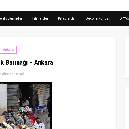
eyahatlerimden
Filmlerden
Kitaplardan
Dekorasyondan
DIY'd
Ankara
k Barınağı - Ankara
eyden Konuşmalı