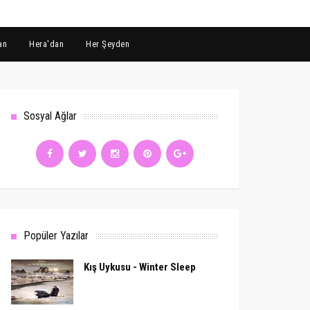
an
Hera'dan
Her Şeyden
Sosyal Ağlar
Popüler Yazılar
Kış Uykusu - Winter Sleep