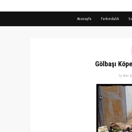
Anasayfa
Farkındalık
S
Gölbaşı Köpe
by
Her Ş