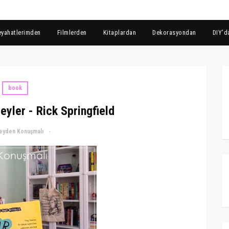
eyahatlerimden
Filmlerden
Kitaplardan
Dekorasyondan
DIY'd
book
Şeyler - Rick Springfield
eyden Konuşmalı