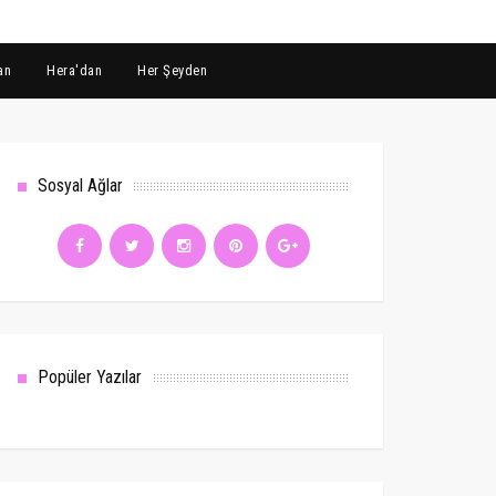
an
Hera'dan
Her Şeyden
Sosyal Ağlar
Popüler Yazılar