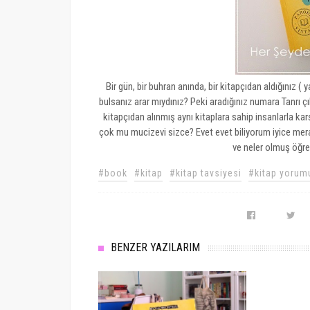
Bir gün, bir buhran anında, bir kitapçıdan aldığınız ( 
bulsanız arar mıydınız? Peki aradığınız numara Tanrı çı
kitapçıdan alınmış aynı kitaplara sahip insanlarla k
çok mu mucizevi sizce? Evet evet biliyorum iyice merak e
ve neler olmuş öğren
#book
#kitap
#kitap tavsiyesi
#kitap yorum
BENZER YAZILARIM