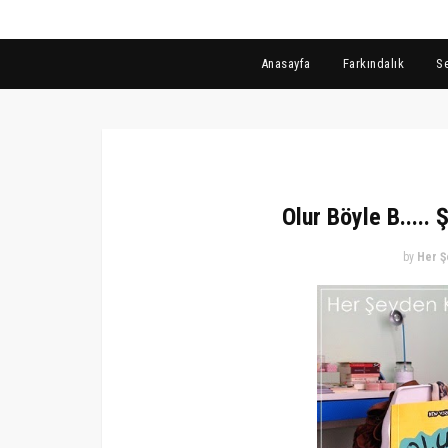
Anasayfa
Farkındalık
S
Olur Böyle B..... 
by
Her Ş