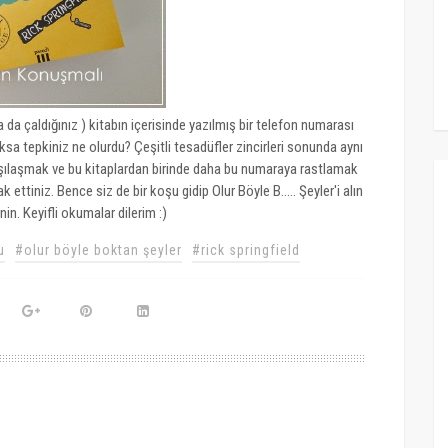
ya da çaldığınız ) kitabın içerisinde yazılmış bir telefon numarası
ksa tepkiniz ne olurdu? Çeşitli tesadüfler zincirleri sonunda aynı
arşılaşmak ve bu kitaplardan birinde daha bu numaraya rastlamak
ttiniz. Bence siz de bir koşu gidip Olur Böyle B..... Şeyler'i alın
in. Keyifli okumalar dilerim :)
u
#olur böyle boktan şeyler
#rick springfield