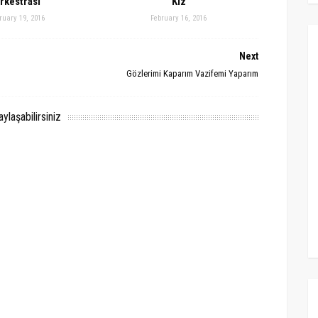
rkestrası
Kız
ruary 19, 2016
February 16, 2016
Next
Gözlerimi Kaparım Vazifemi Yaparım
laşabilirsiniz