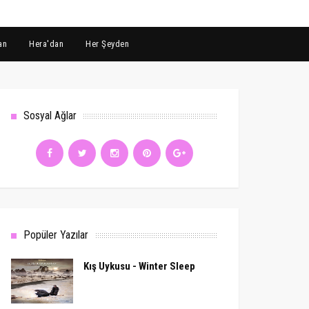
an
Hera'dan
Her Şeyden
Sosyal Ağlar
Popüler Yazılar
Kış Uykusu - Winter Sleep