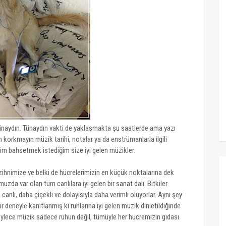
ünaydın. Tünaydın vakti de yaklaşmakta şu saatlerde ama yazı
korkmayın müzik tarihi, notalar ya da enstrümanlarla ilgili
m bahsetmek istediğim size iyi gelen müzikler.
zihnimize ve belki de hücrelerimizin en küçük noktalarına dek
muzda var olan tüm canlılara iyi gelen bir sanat dalı. Bitkiler
canlı, daha çiçekli ve dolayısıyla daha verimli oluyorlar. Aynı şey
bir deneyle kanıtlanmış ki ruhlarına iyi gelen müzik dinletildiğinde
öylece müzik sadece ruhun değil, tümüyle her hücremizin gıdası