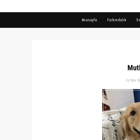
Anasayfa
Farkındalık
S
Mutl
by
Her Ş