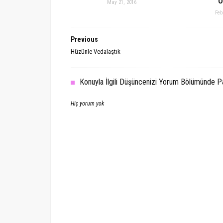
O
May 21, 2016
Feb
Previous
Hüzünle Vedalaştık
Konuyla İlgili Düşüncenizi Yorum Bölümünde Pay
Hiç yorum yok