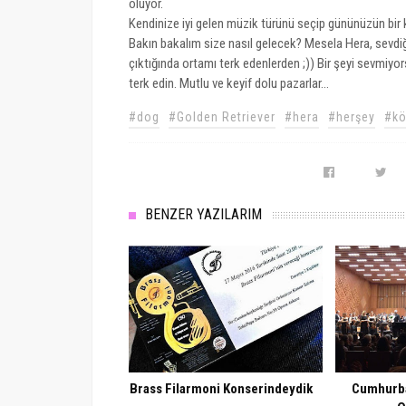
oluyor.
Kendinize iyi gelen müzik türünü seçip gününüzün bir kı
Bakın bakalım size nasıl gelecek? Mesela Hera, sevdi
çıktığında ortamı terk edenlerden ;)) Bir şeyi sevmiy
terk edin. Mutlu ve keyif dolu pazarlar...
#dog
#Golden Retriever
#hera
#herşey
#k
BENZER YAZILARIM
Brass Filarmoni Konserindeydik
Cumhurba