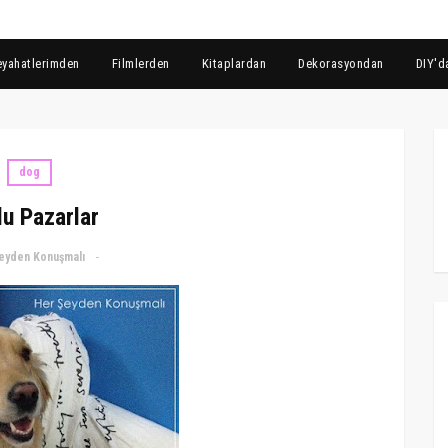
eyahatlerimden
Filmlerden
Kitaplardan
Dekorasyondan
DIY'd
dog
u Pazarlar
eyden Konuşmalı