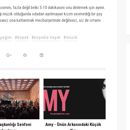
smını, fazla değil belki 5-10 dakikasını onu dinlemek için ayırın.
ği müzik olduğunda odadan ayrılmayan kızım sevmediği bir şey
orsanız ona katlanmak mecburiyetinde değilsiniz, siz de ortamı
öpeğim
#köpek
#köpekle hayat
#müzik
şkanlığı Senfoni
Amy - Ünün Arkasındaki Küçük