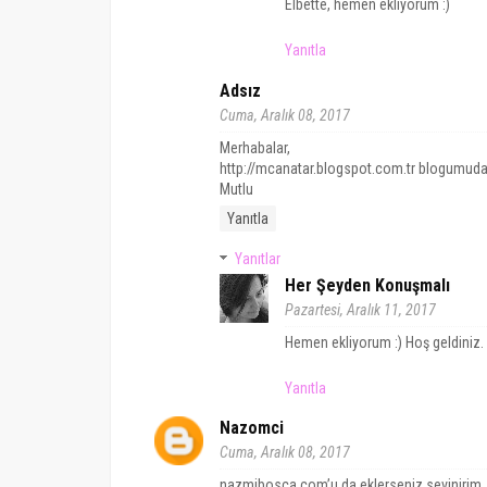
Elbette, hemen ekliyorum :)
Yanıtla
Adsız
Cuma, Aralık 08, 2017
Merhabalar,
http://mcanatar.blogspot.com.tr blogumuda 
Mutlu
Yanıtla
Yanıtlar
Her Şeyden Konuşmalı
Pazartesi, Aralık 11, 2017
Hemen ekliyorum :) Hoş geldiniz.
Yanıtla
Nazomci
Cuma, Aralık 08, 2017
nazmibosca.com’u da eklerseniz sevinirim. 