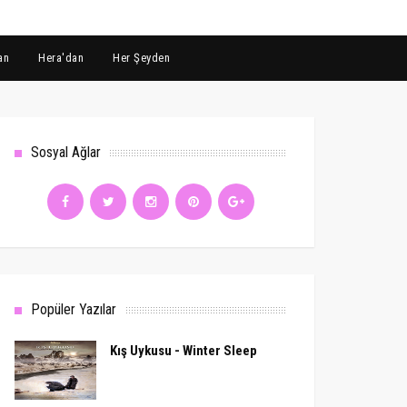
an
Hera'dan
Her Şeyden
Sosyal Ağlar
Popüler Yazılar
Kış Uykusu - Winter Sleep