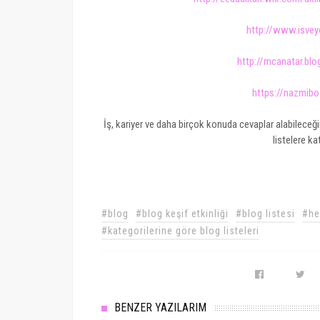
http://www.isve
http://mcanatar.blo
https://nazmib
İş, kariyer ve daha birçok konuda cevaplar alabileceğ
listelere kat
#blog
#blog keşif etkinliği
#blog listesi
#he
#kategorilerine göre blog listeleri
BENZER YAZILARIM