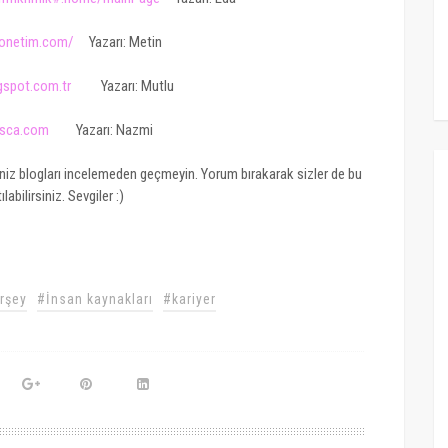
yonetim.com/
Yazarı: Metin
gspot.com.tr
Yazarı: Mutlu
osca.com
Yazarı: Nazmi
iniz blogları incelemeden geçmeyin. Yorum bırakarak sizler de bu
ılabilirsiniz. Sevgiler :)
rşey
#İnsan kaynakları
#kariyer