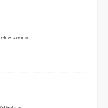
eklerseniz sevinirim.
Çok teşekkürler