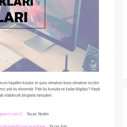
n hayalleri kurulur ve şunu olmalısın bunu olmalısın sözleri
ımız yok bu dönemde. Peki bu konuda ne kadar bilgiliyiz? Haydi
lı olabilecek bloglarla tanışalım.
logspot.com.tr/
Yazarı: Nedim
limfikrimik#!home/mainPage
Yazarı: Eda