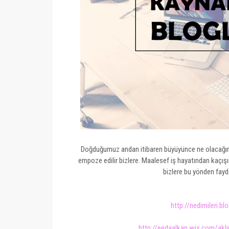
Doğduğumuz andan itibaren büyüyünce ne olacağımızı
empoze edilir bizlere. Maalesef iş hayatından kaçış
bizlere bu yönden fayda
http://nedimileri.b
http://eedaalkan.wix.com/ak