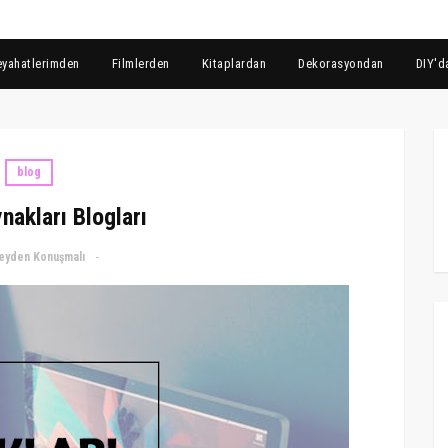
eyahatlerimden
Filmlerden
Kitaplardan
Dekorasyondan
DIY'd
blog
nakları Blogları
eyden Konuşmalı