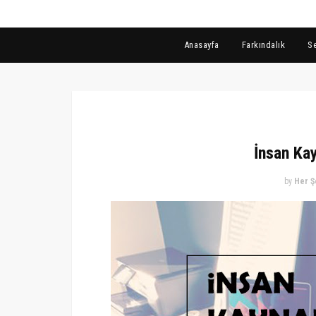
Anasayfa
Farkındalık
S
İnsan Kay
by
Her Ş