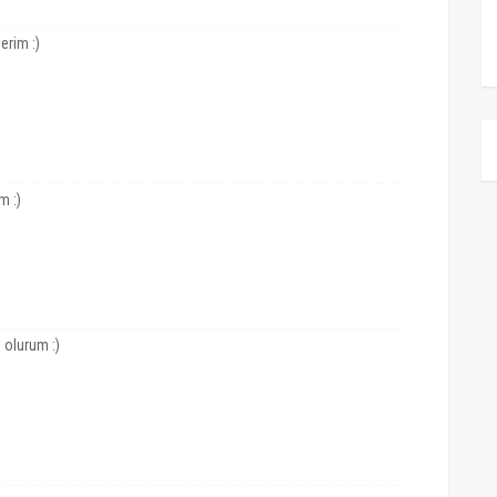
erim :)
m :)
olurum :)