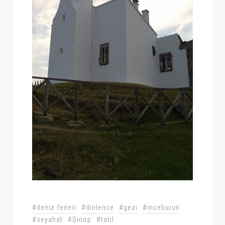
#deniz feneri
#dinlence
#gezi
#inceburun
#seyahat
#Sinop
#tatil