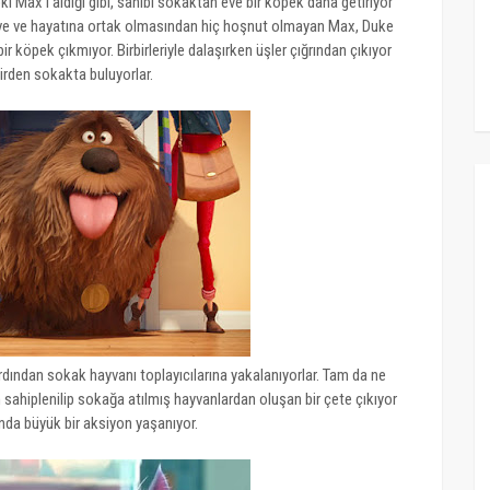
pkı Max'i aldığı gibi, sahibi sokaktan eve bir köpek daha getiriyor
eve ve hayatına ortak olmasından hiç hoşnut olmayan Max, Duke
 köpek çıkmıyor. Birbirleriyle dalaşırken üşler çığrından çıkıyor
birden sokakta buluyorlar.
rdından sokak hayvanı toplayıcılarına yakalanıyorlar. Tam da ne
sahiplenilip sokağa atılmış hayvanlardan oluşan bir çete çıkıyor
ında büyük bir aksiyon yaşanıyor.