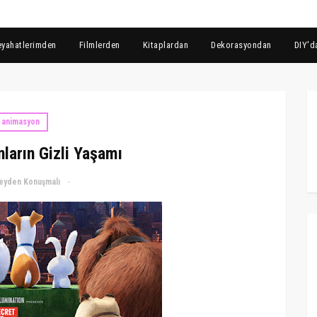
eyahatlerimden
Filmlerden
Kitaplardan
Dekorasyondan
DIY'd
animasyon
nların Gizli Yaşamı
eyden Konuşmalı