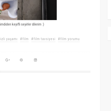
mdiden keyifli seyirler dilerim :)
izli yaşamı
#film
#film tavsiyesi
#film yorumu