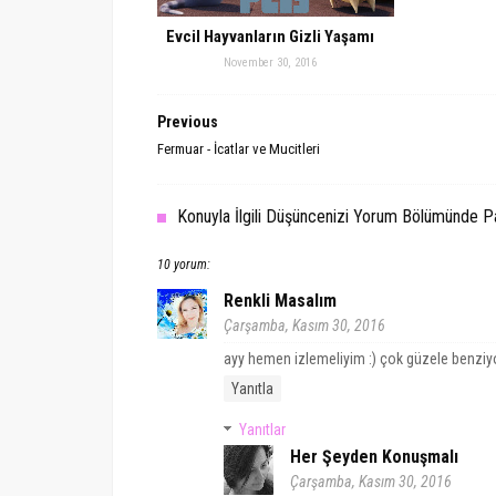
Evcil Hayvanların Gizli Yaşamı
November 30, 2016
Previous
Fermuar - İcatlar ve Mucitleri
Konuyla İlgili Düşüncenizi Yorum Bölümünde Pay
10 yorum:
Renkli Masalım
Çarşamba, Kasım 30, 2016
ayy hemen izlemeliyim :) çok güzele benziy
Yanıtla
Yanıtlar
Her Şeyden Konuşmalı
Çarşamba, Kasım 30, 2016