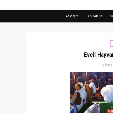
Anasayfa
Farkındalık
S
Evcil Hayva
by
Her Ş