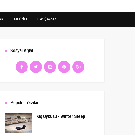
an
Hera'dan
Her Şeyden
Sosyal Ağlar
Popüler Yazılar
Kış Uykusu - Winter Sleep