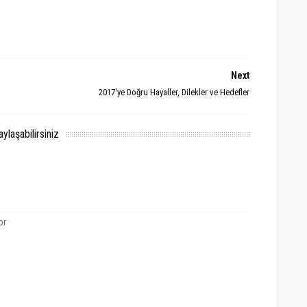
Next
2017'ye Doğru Hayaller, Dilekler ve Hedefler
laşabilirsiniz
or