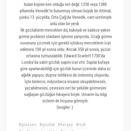
bulan kişinin kim olduğu net değil. 1250 veya 1280
yıllarında Venedik'te bulunmuş olması büyük bir ihtimal,
çünkü 13. yüzyılda, Orta Çağ'da Venedik, cam üretimiyle
ünlü olan bir yerdi.
İlk gözlüklerin mercekleri dış bükeydi ve sadece yakını
görme problemi olanların işlerine yarıyordu. Uzağı görme
sorununu çözmek için gerekli içbükey merceklerin icat
edilmesi 100 yıl sonra oldu. Ancak 350 yıl sonra, yüzün
ortasına tutturulabildi. Edward Scarlett 1730'da
Londra'da sabit gözlük sapını icat etti. Saplar kafaya
göre ayarlanabildiği için gözlük burun üzerinde daha az
ağırlık yapıyor, düşme tehlikesi de önlenmiş oluyordu.
İşte binlerce, milyonlarca insanın okuyabilmesini,
yazabilmesini, çevresini net bir şekilde görmesini
sağlayan gözlüğün hikayesi böyle. Umarım bu bilgi
sizlerin de hoşuna gitmiştir.
Sevgiler :)
#glasses
#gözlük
#herşey
#icat