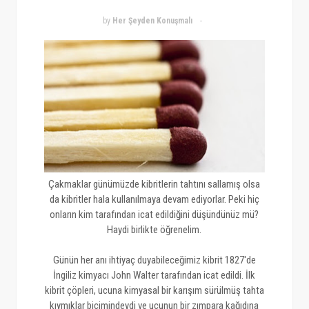
by
Her Şeyden Konuşmalı
Çakmaklar günümüzde kibritlerin tahtını sallamış olsa
da kibritler hala kullanılmaya devam ediyorlar. Peki hiç
onların kim tarafından icat edildiğini düşündünüz mü?
Haydi birlikte öğrenelim.
Günün her anı ihtiyaç duyabileceğimiz kibrit 1827'de
İngiliz kimyacı John Walter tarafından icat edildi. İlk
kibrit çöpleri, ucuna kimyasal bir karışım sürülmüş tahta
kıymıklar biçimindeydi ve ucunun bir zımpara kağıdına