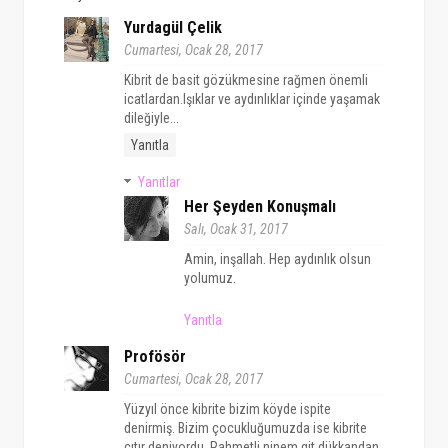
Yurdagül Çelik
Cumartesi, Ocak 28, 2017
Kibrit de basit gözükmesine rağmen önemli
icatlardan.Işıklar ve aydınlıklar içinde yaşamak
dileğiyle...
Yanıtla
Yanıtlar
Her Şeyden Konuşmalı
Salı, Ocak 31, 2017
Amin, inşallah. Hep aydınlık olsun
yolumuz.
Yanıtla
Profösör
Cumartesi, Ocak 28, 2017
Yüzyıl önce kibrite bizim köyde ispite
denirmiş. Bizim çocukluğumuzda ise kibrite
çıtır deniyordu. Rahmetli ninem git dükkandan