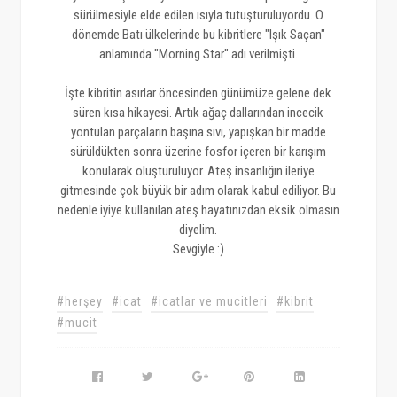
sürülmesiyle elde edilen ısıyla tutuşturuluyordu. O
dönemde Batı ülkelerinde bu kibritlere "Işık Saçan"
anlamında "Morning Star" adı verilmişti.
İşte kibritin asırlar öncesinden günümüze gelene dek
süren kısa hikayesi. Artık ağaç dallarından incecik
yontulan parçaların başına sıvı, yapışkan bir madde
sürüldükten sonra üzerine fosfor içeren bir karışım
konularak oluşturuluyor. Ateş insanlığın ileriye
gitmesinde çok büyük bir adım olarak kabul ediliyor. Bu
nedenle iyiye kullanılan ateş hayatınızdan eksik olmasın
diyelim.
Sevgiyle :)
#herşey
#icat
#icatlar ve mucitleri
#kibrit
#mucit