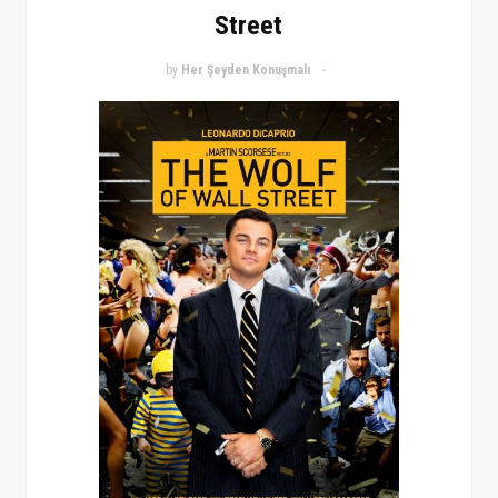
Street
by
Her Şeyden Konuşmalı