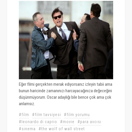
Eğer filmi gerçekten merak ediyorsanız izleyin tabii ama
bunun haricinde zamanınızı harcayacağınıza değeceğini
düşünmüyorum. Oscar adaylığı bile bence çok ama çok
anlamsız.
#film
#film tavsiyesi
#film yorumu
#leonardo di caprio
#movie
#para avcısı
#sinema
#the wolf of wall street