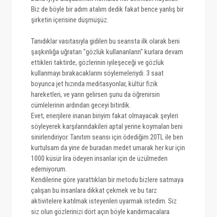
Biz de böyle bir adım atalım dedik fakat bence yanlış bir
şirketin içerisine düşmüşüz.
Tanıdıklar vasıtasıyla gidilen bu seansta ilk olarak beni
şaşkınlığa uğratan "gözlük kullananların" kurlara devam
ettikleri taktirde, gözlerinin iyileşeceği ve gözlük
kullanmayı bırakacaklarını söylemeleriydi. 3 saat
boyunca jet hızında meditasyonlar, kültür fizik
hareketleri, ve yarın gelirsen şunu da öğrenirsin
cümlelerinin ardından geceyi bitirdik.
Evet, enerjilere inanan biriyim fakat olmayacak şeyleri
söyleyerek karşılarındakileri aptal yerine koymaları beni
sinirlendiriyor. Tanıtım seansı için ödediğim 20TL ile ben
kurtulsam da yine de buradan medet umarak her kur için
1000 küsür lira ödeyen insanlar için de üzülmeden
edemiyorum.
Kendilerine göre yarattıkları bir metodu bizlere satmaya
çalışan bu insanlara dikkat çekmek ve bu tarz
aktivitelere katılmak isteyenleri uyarmak istedim. Siz
siz olun gözlerinizi dört açın böyle kandırmacalara