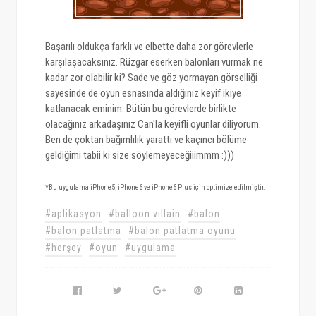
Başarılı oldukça farklı ve elbette daha zor görevlerle
karşılaşacaksınız. Rüzgar eserken balonları vurmak ne
kadar zor olabilir ki? Sade ve göz yormayan görselliği
sayesinde de oyun esnasında aldığınız keyif ikiye
katlanacak eminim. Bütün bu görevlerde birlikte
olacağınız arkadaşınız Can'la keyifli oyunlar diliyorum.
Ben de çoktan bağımlılık yarattı ve kaçıncı bölüme
geldiğimi tabii ki size söylemeyeceğiiimmm :)))
*Bu uygulama iPhone5, iPhone6 ve iPhone6 Plus için optimize edilmiştir.
#aplikasyon
#balloon villain
#balon
#balon patlatma
#balon patlatma oyunu
#herşey
#oyun
#uygulama