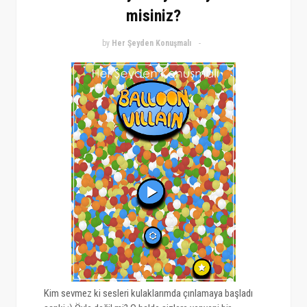
misiniz?
by
Her Şeyden Konuşmalı
Kim sevmez ki sesleri kulaklarımda çınlamaya başladı