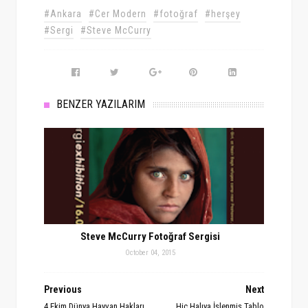
#Ankara
#Cer Modern
#fotoğraf
#herşey
#Sergi
#Steve McCurry
BENZER YAZILARIM
Steve McCurry Fotoğraf Sergisi
October 04, 2015
Previous
Next
4 Ekim Dünya Hayvan Hakları
Hiç Halıya İşlenmiş Tablo