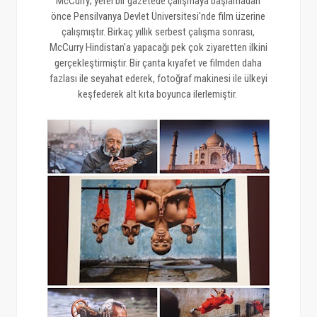
McCurry; yerel bir gazetede çalışmaya başlamadan
önce Pensilvanya Devlet Üniversitesi'nde film üzerine
çalışmıştır. Birkaç yıllık serbest çalışma sonrası,
McCurry Hindistan'a yapacağı pek çok ziyaretten ilkini
gerçekleştirmiştir. Bir çanta kıyafet ve filmden daha
fazlası ile seyahat ederek, fotoğraf makinesi ile ülkeyi
keşfederek alt kıta boyunca ilerlemiştir.