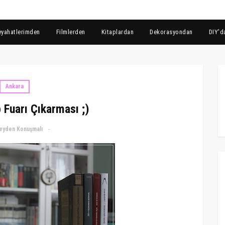
eyahatlerimden
Filmlerden
Kitaplardan
Dekorasyondan
DIY'd
Ankara
 Fuarı Çıkarması ;)
eyden Konuşmalı