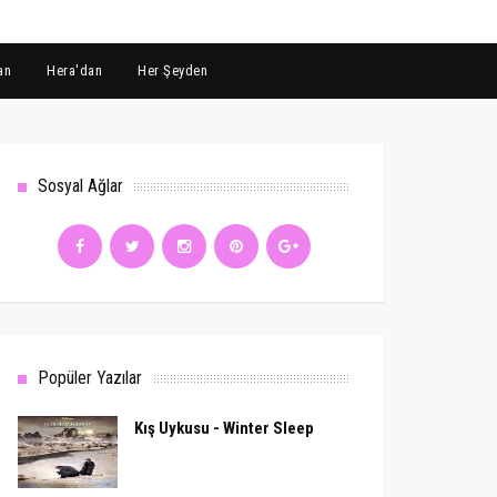
an
Hera'dan
Her Şeyden
Sosyal Ağlar
Popüler Yazılar
Kış Uykusu - Winter Sleep