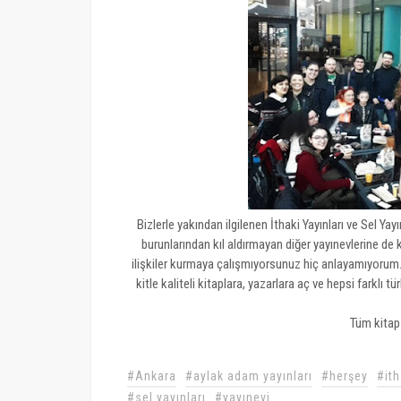
Bizlerle yakından ilgilenen İthaki Yayınları ve Sel Yay
burunlarından kıl aldırmayan diğer yayınevlerine d
ilişkiler kurmaya çalışmıyorsunuz hiç anlayamıyorum
kitle kaliteli kitaplara, yazarlara aç ve hepsi farklı
Tüm kitap 
#Ankara
#aylak adam yayınları
#herşey
#ith
#sel yayınları
#yayınevi