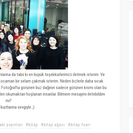
ınlarına da tabii ki en büyük teşekkürlerimizi iletmek isterim. Ve
e kocaman bir selam çakmak isterim. Neden bizlerle daha sıcak
. Fotoğrafta görünen buz dağının sadece görünen kısmı olan bu
 türleri okumaktan hoşlanan insanlar. Bilmem mesajımı iletebildim
mi?
kurtlarına sevgiyle ;)
aki yayınları
#kitap
#kitap ağacı
#kitap fuarı