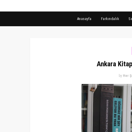
Anasayfa
Farkındalık
S
Ankara Kitap
by
Her Ş