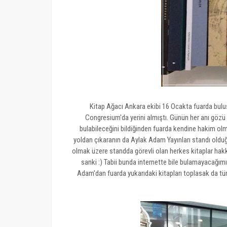
Kitap Ağacı Ankara ekibi 16 Ocakta fuarda bul
Congresium'da yerini almıştı. Günün her anı gözü v
bulabileceğini bildiğinden fuarda kendine hakim ol
yoldan çıkaranın da Aylak Adam Yayınları standı oldu
olmak üzere standda görevli olan herkes kitaplar hakkınd
sanki :) Tabii bunda internette bile bulamayacağımı
Adam'dan fuarda yukarıdaki kitapları toplasak da tüm