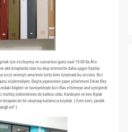
uşmak için sözleşmiş ve cumartesi günü saat 10:00'da Ato
e aklı kitaplarda olan bu ekip internette daha uygun fiyatlar
ma sözü vermişti ama kimi tuttu kimi tutamadı bu sözünü. Bizi
ğunu söylemeliyim. Başta yayınevinin yayın yönetmeni Erkan Bey
aki bilgileri ve tavsiyeleriyle bizi iflas ettirmeye and içmişlerdi
z müthiş indirimlerinin de katkısı oldu. Kardeşim ve ben Aylak
 kitapları bir bir okumayı kafamıza koyduk. ( Evet evet, yandık
değil mi? )