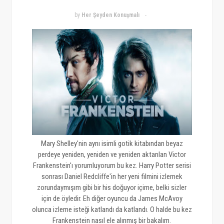
by
Her Şeyden Konuşmalı
Mary Shelley'nin aynı isimli gotik kitabından beyaz
perdeye yeniden, yeniden ve yeniden aktarılan Victor
Frankenstein'ı yorumluyorum bu kez. Harry Potter serisi
sonrası Daniel Redcliffe'in her yeni filmini izlemek
zorundaymışım gibi bir his doğuyor içime, belki sizler
için de öyledir. Eh diğer oyuncu da James McAvoy
olunca izleme isteği katlandı da katlandı. O halde bu kez
Frankenstein nasıl ele alınmış bir bakalım.