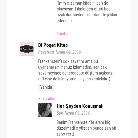
Hmm o zaman kitabını ben de
okuyayım. Filmlerden ötürü hep
uzak durmuştum kitaptan. Teşekkür
ederim :)
Yanıtla
Bi Poşet Kitap
Pazartesi, Nisan 04, 2016
Frankenstein'ı çok severim ama bu
uyarlamasını henüz izlemedim, sen pek
sevemeyince de tereddüte düştüm açıkçası
o.O yine de bilmiyorum bi şans verilebilir :)
Yanıtla
Yanıtlar
Her Şeyden Konuşmalı
Salı, Nisan 05, 2016
Benim Frankenstein'le aram hiç
düzelmedi o yüzden bence sen bir
şans ver ;)