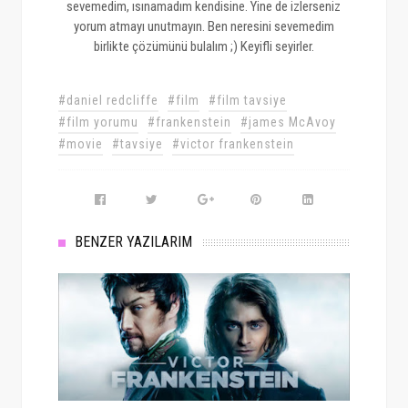
sevemedim, ısınamadım kendisine. Yine de izlerseniz
yorum atmayı unutmayın. Ben neresini sevemedim
birlikte çözümünü bulalım ;) Keyifli seyirler.
#daniel redcliffe
#film
#film tavsiye
#film yorumu
#frankenstein
#james McAvoy
#movie
#tavsiye
#victor frankenstein
BENZER YAZILARIM