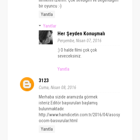
bir oyuncu :-)
Yanıtla
Yanıtlar
Her Şeyden Konuşmalı
Perşembe, Nisan 07, 2016
:) O halde filmi çok çok
seveceksiniz.
Yanıtla
3123
Cuma, Nisan 08, 2016
Merhaba sizide aramızda görmek
isteriz.Editör başvuruları başlamış
bulunmaktadır.
http://www.hamdicetin.com.tr/2016/04/asosy
ocom-basvurular.html
Yanıtla