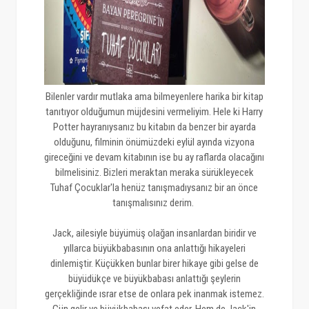
Bilenler vardır mutlaka ama bilmeyenlere harika bir kitap
tanıtıyor olduğumun müjdesini vermeliyim. Hele ki Harry
Potter hayranıysanız bu kitabın da benzer bir ayarda
olduğunu, filminin önümüzdeki eylül ayında vizyona
gireceğini ve devam kitabının ise bu ay raflarda olacağını
bilmelisiniz. Bizleri meraktan meraka sürükleyecek
Tuhaf Çocuklar'la henüz tanışmadıysanız bir an önce
tanışmalısınız derim.
Jack, ailesiyle büyümüş olağan insanlardan biridir ve
yıllarca büyükbabasının ona anlattığı hikayeleri
dinlemiştir. Küçükken bunlar birer hikaye gibi gelse de
büyüdükçe ve büyükbabası anlattığı şeylerin
gerçekliğinde ısrar etse de onlara pek inanmak istemez.
Gün gelir ve büyükbabası vefat eder. Hem de Jack'in