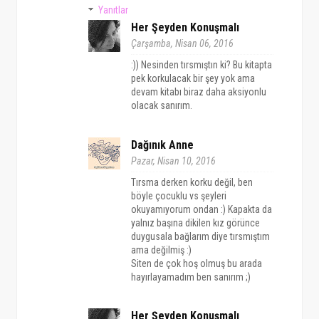
Yanıtlar
Her Şeyden Konuşmalı
Çarşamba, Nisan 06, 2016
:)) Nesinden tırsmıştın ki? Bu kitapta
pek korkulacak bir şey yok ama
devam kitabı biraz daha aksiyonlu
olacak sanırım.
Dağınık Anne
Pazar, Nisan 10, 2016
Tırsma derken korku değil, ben
böyle çocuklu vs şeyleri
okuyamıyorum ondan :) Kapakta da
yalnız başına dikilen kız görünce
duygusala bağlarım diye tırsmıştım
ama değilmiş :)
Siten de çok hoş olmuş bu arada
hayırlayamadım ben sanırım ;)
Her Şeyden Konuşmalı