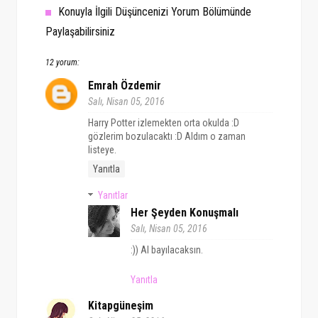
Konuyla İlgili Düşüncenizi Yorum Bölümünde
Paylaşabilirsiniz
12 yorum:
Emrah Özdemir
Salı, Nisan 05, 2016
Harry Potter izlemekten orta okulda :D
gözlerim bozulacaktı :D Aldım o zaman
listeye.
Yanıtla
Yanıtlar
Her Şeyden Konuşmalı
Salı, Nisan 05, 2016
:)) Al bayılacaksın.
Yanıtla
Kitapgüneşim