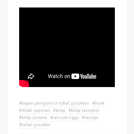
#bayan peregrine'in tuhaf çocukları
#book
#ithaki yayınları
#kitap
#kitap tavsiyesi
#kitap yorumu
#ransom riggs
#tavsiye
#tuhaf çocuklar