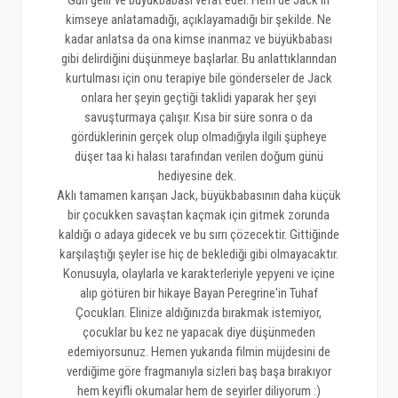
kimseye anlatamadığı, açıklayamadığı bir şekilde. Ne
kadar anlatsa da ona kimse inanmaz ve büyükbabası
gibi delirdiğini düşünmeye başlarlar. Bu anlattıklarından
kurtulması için onu terapiye bile gönderseler de Jack
onlara her şeyin geçtiği taklidi yaparak her şeyi
savuşturmaya çalışır. Kısa bir süre sonra o da
gördüklerinin gerçek olup olmadığıyla ilgili şüpheye
düşer taa ki halası tarafından verilen doğum günü
hediyesine dek.
Aklı tamamen karışan Jack, büyükbabasının daha küçük
bir çocukken savaştan kaçmak için gitmek zorunda
kaldığı o adaya gidecek ve bu sırrı çözecektir. Gittiğinde
karşılaştığı şeyler ise hiç de beklediği gibi olmayacaktır.
Konusuyla, olaylarla ve karakterleriyle yepyeni ve içine
alıp götüren bir hikaye Bayan Peregrine'in Tuhaf
Çocukları. Elinize aldığınızda bırakmak istemiyor,
çocuklar bu kez ne yapacak diye düşünmeden
edemiyorsunuz. Hemen yukarıda filmin müjdesini de
verdiğime göre fragmanıyla sizleri baş başa bırakıyor
hem keyifli okumalar hem de seyirler diliyorum :)