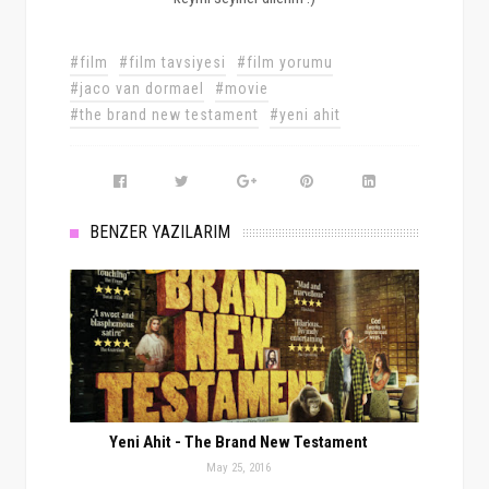
#film
#film tavsiyesi
#film yorumu
#jaco van dormael
#movie
#the brand new testament
#yeni ahit
BENZER YAZILARIM
Yeni Ahit - The Brand New Testament
May 25, 2016