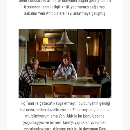
derin konulara el atmış ve dünyanın bugün geldiği durum
üzerinden tanrı ile ilgili kritik yapmamızı sağlamış.
Bakalım Yeni Ahit bizlere neyi anlatmaya çalışmış.
Hiç Tanrı ile çataçat kavga etmeyi, "bu dünyanın geldiği
hal nedir, neden düzeltmiyorsun?" demeyi düşündünüz
mü bilmiyorum ama Yeni Ahit'le bu konu üzerine
yoğunlaşıyor ve bir nevi Tanrı'yı yaptıkları yüzünden
cezalandırıyoruz. Ailesine çok kötü davranan Dieu