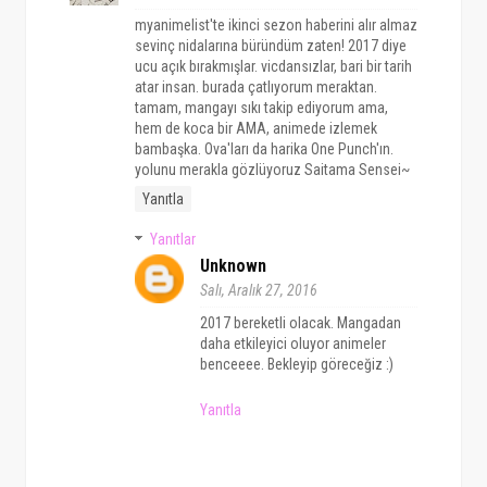
myanimelist'te ikinci sezon haberini alır almaz
sevinç nidalarına büründüm zaten! 2017 diye
ucu açık bırakmışlar. vicdansızlar, bari bir tarih
atar insan. burada çatlıyorum meraktan.
tamam, mangayı sıkı takip ediyorum ama,
hem de koca bir AMA, animede izlemek
bambaşka. Ova'ları da harika One Punch'ın.
yolunu merakla gözlüyoruz Saitama Sensei~
Yanıtla
Yanıtlar
Unknown
Salı, Aralık 27, 2016
2017 bereketli olacak. Mangadan
daha etkileyici oluyor animeler
benceeee. Bekleyip göreceğiz :)
Yanıtla