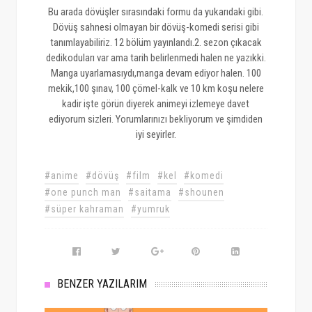
Bu arada dövüşler sırasındaki formu da yukarıdaki gibi.
Dövüş sahnesi olmayan bir dövüş-komedi serisi gibi
tanımlayabiliriz. 12 bölüm yayınlandı.2. sezon çıkacak
dedikoduları var ama tarih belirlenmedi halen ne yazıkki.
Manga uyarlamasıydı,manga devam ediyor halen. 100
mekik,100 şınav, 100 çömel-kalk ve 10 km koşu nelere
kadir işte görün diyerek animeyi izlemeye davet
ediyorum sizleri. Yorumlarınızı bekliyorum ve şimdiden
iyi seyirler.
#anime
#dövüş
#film
#kel
#komedi
#one punch man
#saitama
#shounen
#süper kahraman
#yumruk
BENZER YAZILARIM