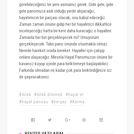
görebileceğimiz bir yere asmamız gerek. Gide gele, gide
gele panomuza asılı olduğu yerde alışacağız,
hayatımızın bir parçası olacak, onu kabul edeceğiz.
Zaman zaman önüne gidip her bir hayalimizi dikkatlice
inceleyeceğiz hatta bir kere daha kuracağız o hayalleri.
Zamanla her biri gerçekleşecek mi? Umuyorum
gerçekleşecek. Tabii pano önünde oturmakla olmaz.
Nerede hareket orada bereket. Hayaller için çalışıp
onlara ulaşacağız. Mesela Hayal Panomuzun önüne bir
kavanoz koyup içinde para biriktirmeye başlayabiliriz.
Farkında olmadan ne kadar çok para biriktirdiğinize siz
de şaşıracaksınız.
#dilek
#dilek dilemek
#hayal et
#hayal panosu
#herşey
#Karma
BENZER YAZILARIM