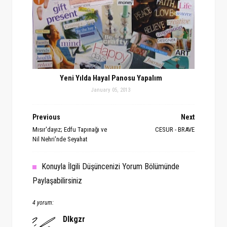
Yeni Yılda Hayal Panosu Yapalım
January 05, 2013
Previous
Next
Mısır'dayız; Edfu Tapınağı ve
CESUR - BRAVE
Nil Nehri'nde Seyahat
Konuyla İlgili Düşüncenizi Yorum Bölümünde
Paylaşabilirsiniz
4 yorum:
Dlkgzr