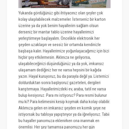
Yukarıda gördüğünüz gibi ihtiyacınız olan şeyler çok
kolay ulaşılabilecek malzemeler. İsterseniz bir karton
üzerine ya da yok benim hayallerim sağlam olsun
derseniz bir mantar tablo üzerine hayallerimizi
yerleştirmeye başlayalım. Öncelikle elektronik her
şeyden uzaklaşın ve sessiz bir ortamda kendinizle
başbaşa kalın. Hayallerimize yoğunlaşacağımız için bizi
hiçbir şey etkilemesin. Aklınıza ne geliyorsa,
ulaşabileceğinizi düşündüğünüz ya da yok, imkansız
ulaşamam dediğiniz her ne varsa hepsini bir kağıda
yazın. Hayal kuruyoruz, bu da parayla değil ya. Listemizi
doldurduktan sonra başlıyoruz gazeteleri, dergileri
karıştırmaya. Hayallerimizdeki ev, araba, tatil ne varsa
bulup kesiyoruz. Para mı istiyoruz? Para resmi bulunur
mu ki? Para kelimesini kesip koymak daha kolay olabilir.
Aklımıza gelen en imkansız şeyden en komik şeye ne
istiyorsak bu tabloya yapıştırıyor ya da iğneliyoruz. Tabii
bu hayaller panomuza eklenirken ona inanmak en
önemlisi. Her şey tamamsa panomuzu her gün