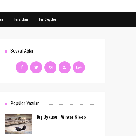
an
Hera'dan
Her Şeyden
Sosyal Ağlar
Popüler Yazılar
Kış Uykusu - Winter Sleep