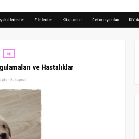
eyahatlerimden
Filmlerden
Kitaplardan
Dekorasyondan
DIY'd
aşı
ulamaları ve Hastalıklar
eyden Konuşmalı