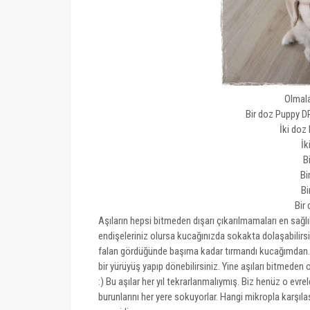
Olmala
Bir doz Puppy DP
İki doz
İk
B
Bi
Bi
Bir
Aşıların hepsi bitmeden dışarı çıkarılmamaları en sağlık
endişeleriniz olursa kucağınızda sokakta dolaşabilirsi
falan gördüğünde başıma kadar tırmandı kucağımdan.
bir yürüyüş yapıp dönebilirsiniz. Yine aşıları bitmeden
:) Bu aşılar her yıl tekrarlanmalıymış. Biz henüz o evr
burunlarını her yere sokuyorlar. Hangi mikropla karşıl