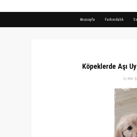
Anasayfa
Farkındalık
S
Köpeklerde Aşı Uyg
by
Her Ş