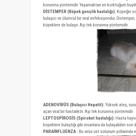
korunma yöntemidir. Yaşamaktan en korktuğum buydu 
DİSTEMPER (Köpek gençlik hastalığı):
Köpeğin sol
bulaşıcı ve ölümcül bir viral enfeksiyondur. Distemper
köpeklere de bulaşır. Aşı tek korunma yöntemidir.
ADENOVİRÜS (Bulaşıcı Hepatit):
Yüksek ateş, susuz
açan viral bir hastalıktır. Aşı tek korunma yöntemidir.
LEPTOSPİROSİS (Spiroket hastalığı):
Hasta hayvanl
köpeklere bulaştığı gibi insanlara da bulaşabilen son de
PARAİNFLUENZA :
Bu virüs üst solunum yollarında 