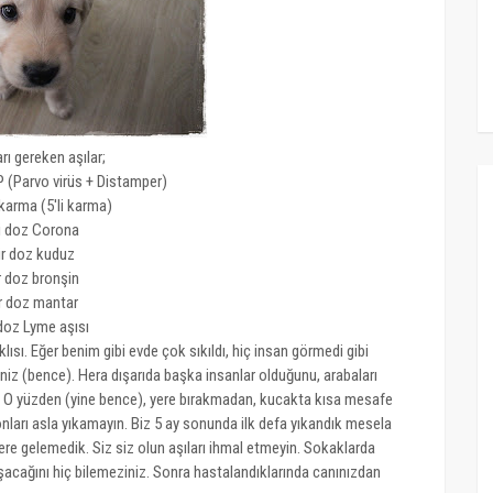
rı gereken aşılar;
 (Parvo virüs + Distamper)
 karma (5'li karma)
i doz Corona
ir doz kuduz
r doz bronşin
r doz mantar
 doz Lyme aşısı
lısı. Eğer benim gibi evde çok sıkıldı, hiç insan görmedi gibi
niz (bence). Hera dışarıda başka insanlar olduğunu, arabaları
 O yüzden (yine bence), yere bırakmadan, kucakta kısa mesafe
 onları asla yıkamayın. Biz 5 ay sonunda ilk defa yıkandık mesela
elere gelemedik. Siz siz olun aşıları ihmal etmeyin. Sokaklarda
aşacağını hiç bilemeziniz. Sonra hastalandıklarında canınızdan