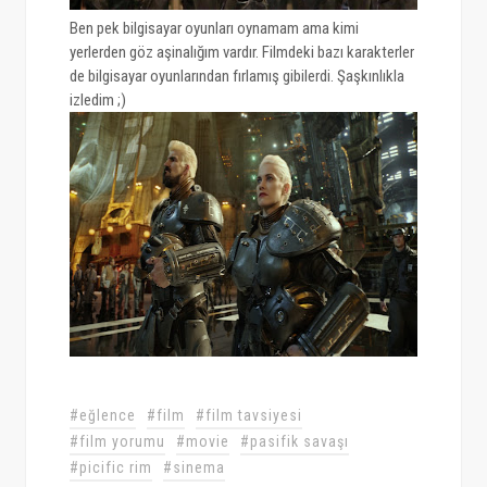
Ben pek bilgisayar oyunları oynamam ama kimi
yerlerden göz aşinalığım vardır. Filmdeki bazı karakterler
de bilgisayar oyunlarından fırlamış gibilerdi. Şaşkınlıkla
izledim ;)
#eğlence
#film
#film tavsiyesi
#film yorumu
#movie
#pasifik savaşı
#picific rim
#sinema