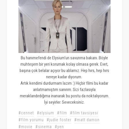
Bu hanımefendi de Elysium'un savunma bakanı. Böyle
muhteşem bir yeri korumak kolay olmasa gerek. Evet,
başına çok belalar açıyor bu ablamız. Hep hırs, hep hırs
nereye kadar diyorum.
Artık kendimi durdurmam lazım :) Hiçbir filmi bu kadar
anlatmamıştım sanırım. Sizi fazlasıyla
meraklandırdığıma inanarak bu postu da noktalıyorum.
İyi seyirler. Seveceksiniz.
#cennet
#elysium
#film
#film tavsiyesi
#film yorumu
#judie foster
#matt damon
#movie
#sinema
#yen