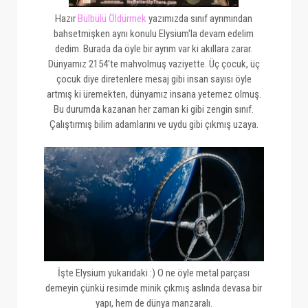
Hazır
Bülbülü Öldürmek
yazımızda sınıf ayrımından
bahsetmişken aynı konulu Elysium'la devam edelim
dedim. Burada da öyle bir ayrım var ki akıllara zarar.
Dünyamız 2154'te mahvolmuş vaziyette. Üç çocuk, üç
çocuk diye diretenlere mesaj gibi insan sayısı öyle
artmış ki üremekten, dünyamız insana yetemez olmuş.
Bu durumda kazanan her zaman ki gibi zengin sınıf.
Çalıştırmış bilim adamlarını ve uydu gibi çıkmış uzaya.
İşte Elysium yukarıdaki :) O ne öyle metal parçası
demeyin çünkü resimde minik çıkmış aslında devasa bir
yapı, hem de dünya manzaralı.