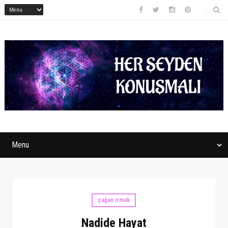
çağan ırmak
Nadide Hayat