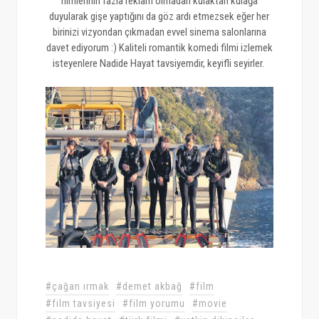
filmlerinin fazla reklam olmadan kulaktan kulağa
duyularak gişe yaptığını da göz ardı etmezsek eğer her
birinizi vizyondan çıkmadan evvel sinema salonlarına
davet ediyorum :) Kaliteli romantik komedi filmi izlemek
isteyenlere Nadide Hayat tavsiyemdir, keyifli seyirler.
#çağan ırmak
#demet akbağ
#film
#film tavsiyesi
#film yorumu
#movie