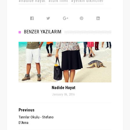
#nadide hayat
#türk filmi
#yetkin dikinciler
BENZER YAZILARIM
Nadide Hayat
January 06, 2016
Previous
Tanrılar Okulu - Stefano
D'Anna