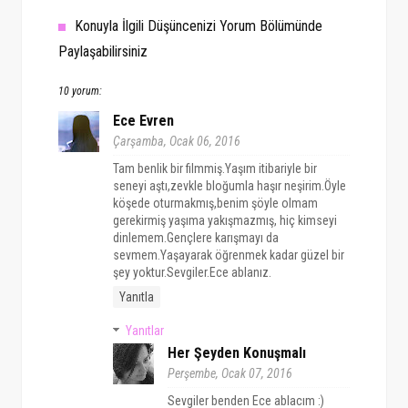
Konuyla İlgili Düşüncenizi Yorum Bölümünde
Paylaşabilirsiniz
10 yorum:
Ece Evren
Çarşamba, Ocak 06, 2016
Tam benlik bir filmmiş.Yaşım itibariyle bir
seneyi aştı,zevkle bloğumla haşır neşirim.Öyle
köşede oturmakmış,benim şöyle olmam
gerekirmiş yaşıma yakışmazmış, hiç kimseyi
dinlemem.Gençlere karışmayı da
sevmem.Yaşayarak öğrenmek kadar güzel bir
şey yoktur.Sevgiler.Ece ablanız.
Yanıtla
Yanıtlar
Her Şeyden Konuşmalı
Perşembe, Ocak 07, 2016
Sevgiler benden Ece ablacım :)