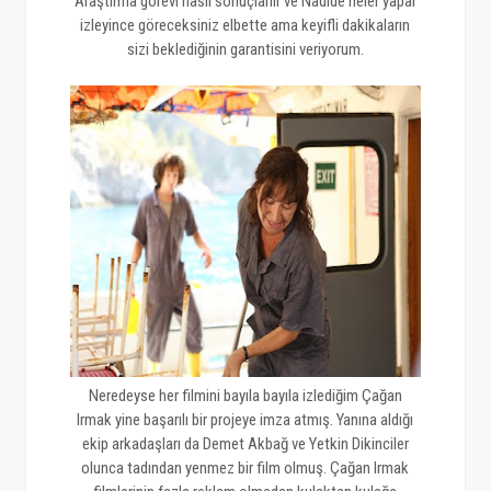
Araştırma görevi nasıl sonuçlanır ve Nadide neler yapar
izleyince göreceksiniz elbette ama keyifli dakikaların
sizi beklediğinin garantisini veriyorum.
Neredeyse her filmini bayıla bayıla izlediğim Çağan
Irmak yine başarılı bir projeye imza atmış. Yanına aldığı
ekip arkadaşları da Demet Akbağ ve Yetkin Dikinciler
olunca tadından yenmez bir film olmuş. Çağan Irmak