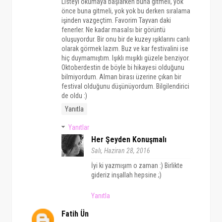
Listeyi okumaya başlarken buna gitmeli, yok
önce buna gitmeli, yok yok bu derken sıralama
işinden vazgeçtim. Favorim Tayvan daki
fenerler. Ne kadar masalsı bir görüntü
oluşuyordur. Bir onu bir de kuzey ışıklarını canlı
olarak görmek lazım. Buz ve kar festivalini ise
hiç duymamıştım. Işıklı mışıklı güzele benziyor.
Oktoberdestin de böyle bi hikayesi olduğunu
bilmiyordum. Alman birası üzerine çıkan bir
festival olduğunu düşünüyordum. Bilgilendirici
de oldu :)
Yanıtla
Yanıtlar
Her Şeyden Konuşmalı
Salı, Haziran 28, 2016
İyi ki yazmışım o zaman :) Birlikte
gideriz inşallah hepsine ;)
Yanıtla
Fatih Ün