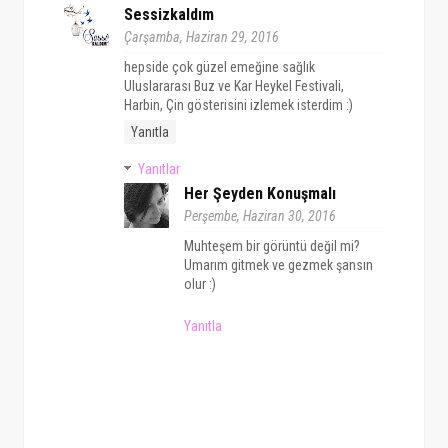
Sessizkaldım
Çarşamba, Haziran 29, 2016
hepside çok güzel emeğine sağlık
Uluslararası Buz ve Kar Heykel Festivali,
Harbin, Çin gösterisini izlemek isterdim :)
Yanıtla
Yanıtlar
Her Şeyden Konuşmalı
Perşembe, Haziran 30, 2016
Muhteşem bir görüntü değil mi?
Umarım gitmek ve gezmek şansın
olur :)
Yanıtla