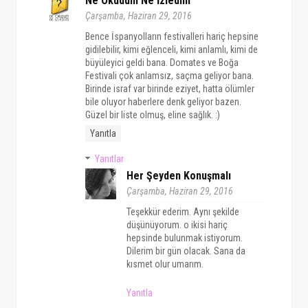
Ne Okudum Ne İzledim
Çarşamba, Haziran 29, 2016
Bence İspanyolların festivalleri hariç hepsine
gidilebilir, kimi eğlenceli, kimi anlamlı, kimi de
büyüleyici geldi bana. Domates ve Boğa
Festivali çok anlamsız, saçma geliyor bana.
Birinde israf var birinde eziyet, hatta ölümler
bile oluyor haberlere denk geliyor bazen.
Güzel bir liste olmuş, eline sağlık. :)
Yanıtla
Yanıtlar
Her Şeyden Konuşmalı
Çarşamba, Haziran 29, 2016
Teşekkür ederim. Aynı şekilde
düşünüyorum. o ikisi hariç
hepsinde bulunmak istiyorum.
Dilerim bir gün olacak. Sana da
kısmet olur umarım.
Yanıtla