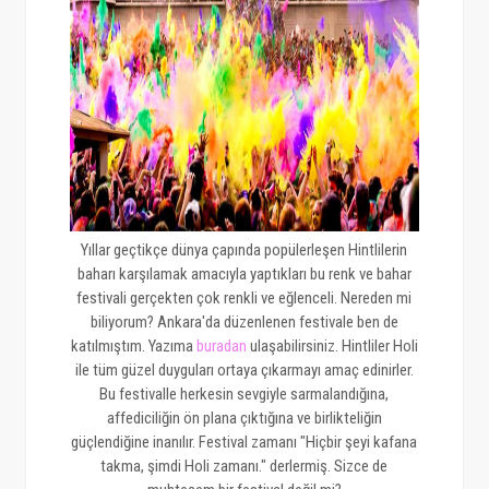
Yıllar geçtikçe dünya çapında popülerleşen Hintlilerin
baharı karşılamak amacıyla yaptıkları bu renk ve bahar
festivali gerçekten çok renkli ve eğlenceli. Nereden mi
biliyorum? Ankara'da düzenlenen festivale ben de
katılmıştım. Yazıma
buradan
ulaşabilirsiniz. Hintliler Holi
ile tüm güzel duyguları ortaya çıkarmayı amaç edinirler.
Bu festivalle herkesin sevgiyle sarmalandığına,
affediciliğin ön plana çıktığına ve birlikteliğin
güçlendiğine inanılır. Festival zamanı "Hiçbir şeyi kafana
takma, şimdi Holi zamanı." derlermiş. Sizce de