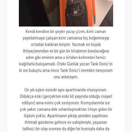
Kendi kendine bir şeyler yazıp çizen, kimi zaman
yayınlatmaya çalışan kimi zamansa hiç beğenmeyip
ortadan kaldıran biriyim. Yazmak en büyük
ihtiyaçlarımdan ve bir gün bir kitabımın basılacağına
adım gibi eminim ama o kitabın kelimeleri henüz
kağıtlarla buluşamadı. Öteki Günlük yazarı Tarık Deniz'in
ki ise buluştu ama önce Tarık Deniz'i nereden tanıyorum
onu anlatayım.
On yılı aşkın süredir aynı apartmanda oturuyorum.
Oldukça eski (gerçekten eski 60 yaşında olduğu rivayet
ediliyor) ama evimi çok seviyorum. Komşularımla ise
çok yakın zamana dek selamlaşmaktan öteye giden bir
ilişkim yoktu. Apartmanın yıkılıp yeniden yapılması
ihtimali gündeme gelince ev sahipleriyle, yaşanan
talihsiz bir olay sonrası da diğer bir kısmıyla daha da