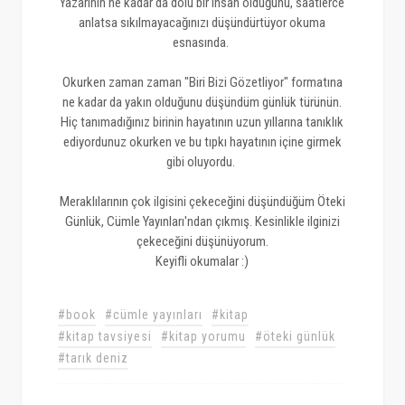
Yazarının ne kadar da dolu bir insan olduğunu, saatlerce
anlatsa sıkılmayacağınızı düşündürtüyor okuma
esnasında.
Okurken zaman zaman "Biri Bizi Gözetliyor" formatına
ne kadar da yakın olduğunu düşündüm günlük türünün.
Hiç tanımadığınız birinin hayatının uzun yıllarına tanıklık
ediyordunuz okurken ve bu tıpkı hayatının içine girmek
gibi oluyordu.
Meraklılarının çok ilgisini çekeceğini düşündüğüm Öteki
Günlük, Cümle Yayınları'ndan çıkmış. Kesinlikle ilginizi
çekeceğini düşünüyorum.
Keyifli okumalar :)
#book
#cümle yayınları
#kitap
#kitap tavsiyesi
#kitap yorumu
#öteki günlük
#tarık deniz