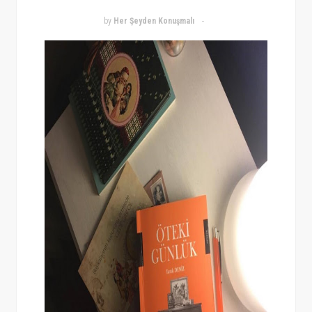
by
Her Şeyden Konuşmalı