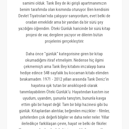
samimi olduk. Tarık Bey de iki girişli apartmanımızın
benim tarafımda olan kısmında oturuyor. Ben kendisini
Devlet Tiyatroları'nda çalışıyor sanıyordum, evet belki de
oradan emeklidir ama bir yandan da bir sürü şey
yazdığını öğrendim. Öteki Günlük haricinde bir sürü kitap
projesi de var, dergilere yazıyor ve dilerim bütün
projelerini gerçekleştirir.
Daha önce "günlük" kategorisine giren bir kitap
okumadığımı itiraf etmeliyim. Nedense hiç ilgimi
çekmemişti ama Tarık Bey kitabını imzalayıp bana
hediye edince 548 sayfalık bu kocaman kitabı elimden
bırakamadım. 1971 - 2012 yılları arasında Tarık Deniz'in
hayatına ışık tutan bir ansiklopedi olarak
tanımlayabilirim Öteki Günlük'ü. Hayatından kastım ise
uyudum, uyandım, şununla tanıştım, bununla kavga
ettim gibi bir hayat değil. Tam bir bilgi hazinesi gibi bu
günlük. Kitaplardan alıntılar, beğenilen müzikler - filmler,
şehirlerden çok değerli bilgiler ve daha neler neler. Yıllar
ilerledikçe farklılaşan çevre, hayat ve belki de fikirler.