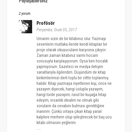
Paylaşabilirsiniz
2 yorum:
Profösör
Perşembe, Ocak 05, 2017
Umarım sizin de bir kitabınız olur. Yazmayı
sevenlerin mutlaka ileride kendi kitaplaır bir
proje olarak okuyucuların karşısına çıkıyor.
Zaman zaman kitabınız varmı hocam
sorusuyla karşılaşıyorum. Oysa ben hocalık
yapmıyorum. Gazeteci ve medya iletişim
sanatlarıyla ilgilendim. Düşündüm de kitap
birikimlerimizi derli toplu bir ciltte toplanmış
halidir. Kitap yazmaya niyetlenen kişi, önce ne
yazayım diyecek, hangi üslupla yazayım,
hangi türde yazayım, nasıl bir kuşağa hitap
edeyim, insanlık idealim ne olmalı gibi
soruların da cevabını bulması gerektiğine
inanırım. Çünkü ortaya çıkan kitap yaraıl
kalplere merhem olup iyileştirecek bir baş ucu
kitabı olmasını yeğlerim.
.....