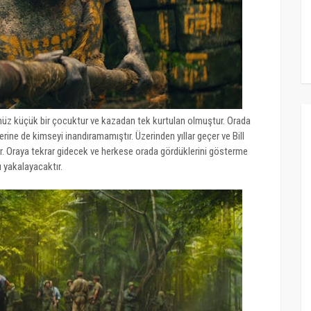
henüz küçük bir çocuktur ve kazadan tek kurtulan olmuştur. Orada
ne de kimseyi inandıramamıştır. Üzerinden yıllar geçer ve Bill
r. Oraya tekrar gidecek ve herkese orada gördüklerini gösterme
ı yakalayacaktır.