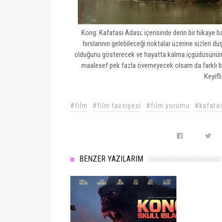
Kong: Kafatası Adası; içerisinde derin bir hikaye b
hırslarının gelebileceği noktalar üzerine sizleri dü
olduğunu gösterecek ve hayatta kalma içgüdüsünün in
maalesef pek fazla övemeyecek olsam da farklı bir 
Keyifli
#film
#film tavsiyesi
#film yorumu
#kafatas
BENZER YAZILARIM