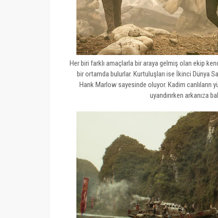
Her biri farklı amaçlarla bir araya gelmiş olan ekip kend
bir ortamda bulurlar. Kurtuluşları ise İkinci Düny
Hank Marlow sayesinde oluyor. Kadim canlıların yüz
uyandırırken arkanıza ba