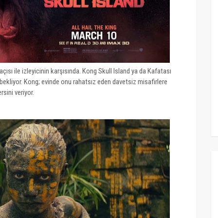
açısı ile izleyicinin karşısında. Kong Skull Island ya da Kafatası
 bekliyor. Kong; evinde onu rahatsız eden davetsiz misafirlere
rsini veriyor.