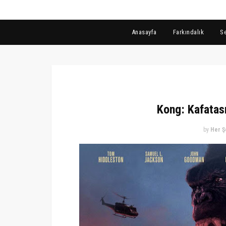
Anasayfa
Farkındalık
S
Kong: Kafatası
by
Her Ş