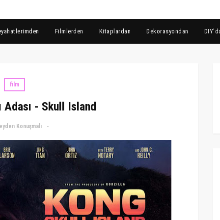
eyahatlerimden
Filmlerden
Kitaplardan
Dekorasyondan
DIY'd
film
 Adası - Skull Island
eyden Konuşmalı