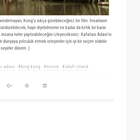
arındırmayan, Kong'u sıkça görebileceğiniz bir film. İnsanların
şündürebilecek, hayır diyebilmenin ne kadar da kritik bir karar
sana neler yaptırabileceğini izleyeceksiniz. Kafatası Adası'nı
dünyaya yolculuk etmek isteyenler için iyi bir seçim olabilir.
 seyirler dilerim :)
ı adası
#king kong
#movie
#skull island