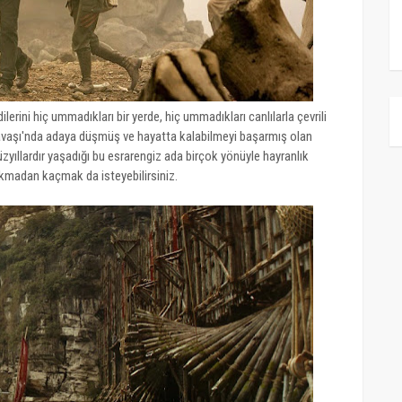
ilerini hiç ummadıkları bir yerde, hiç ummadıkları canlılarla çevrili
a Savaşı'nda adaya düşmüş ve hayatta kalabilmeyi başarmış olan
yıllardır yaşadığı bu esrarengiz ada birçok yönüyle hayranlık
kmadan kaçmak da isteyebilirsiniz.