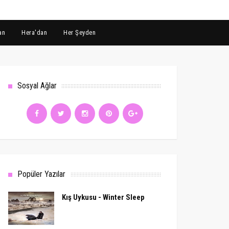
an
Hera'dan
Her Şeyden
Sosyal Ağlar
Popüler Yazılar
Kış Uykusu - Winter Sleep