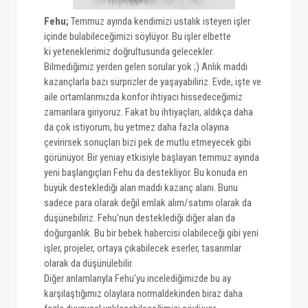
Fehu
;
Temmuz ayında kendimizi ustalık isteyen işler
içinde bulabileceğimizi söylüyor. Bu işler elbette
ki yeteneklerimiz doğrultusunda gelecekler.
Bilmediğimiz yerden gelen sorular yok ;) Anlık maddi
kazançlarla bazı sürprizler de yaşayabiliriz. Evde, işte ve
aile ortamlarımızda konfor ihtiyacı hissedeceğimiz
zamanlara giriyoruz. Fakat bu ihtiyaçları, aldıkça daha
da çok istiyorum, bu yetmez daha fazla olayına
çevirirsek sonuçları bizi pek de mutlu etmeyecek gibi
görünüyor. Bir yeniay etkisiyle başlayan temmuz ayında
yeni başlangıçları Fehu da destekliyor. Bu konuda en
büyük desteklediği alan maddi kazanç alanı. Bunu
sadece para olarak değil emlak alım/satımı olarak da
düşünebiliriz. Fehu'nun desteklediği diğer alan da
doğurganlık. Bu bir bebek habercisi olabileceği gibi yeni
işler, projeler, ortaya çıkabilecek eserler, tasarımlar
olarak da düşünülebilir.
Diğer anlamlarıyla Fehu'yu incelediğimizde bu ay
karşılaştığımız olaylara normaldekinden biraz daha