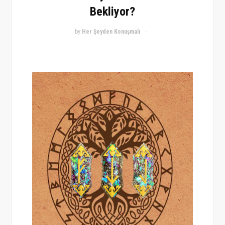
Bekliyor?
by
Her Şeyden Konuşmalı