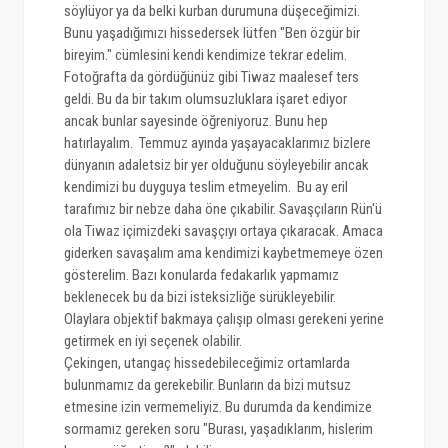
söylüyor ya da belki kurban durumuna düşeceğimizi.
Bunu yaşadığımızı hissedersek lütfen "Ben özgür bir
bireyim." cümlesini kendi kendimize tekrar edelim.
Fotoğrafta da gördüğünüz gibi Tiwaz maalesef ters
geldi. Bu da bir takım olumsuzluklara işaret ediyor
ancak bunlar sayesinde öğreniyoruz. Bunu hep
hatırlayalım. Temmuz ayında yaşayacaklarımız bizlere
dünyanın adaletsiz bir yer olduğunu söyleyebilir ancak
kendimizi bu duyguya teslim etmeyelim. Bu ay eril
tarafımız bir nebze daha öne çıkabilir. Savaşçıların Rün'ü
ola Tiwaz içimizdeki savaşçıyı ortaya çıkaracak. Amaca
giderken savaşalım ama kendimizi kaybetmemeye özen
gösterelim. Bazı konularda fedakarlık yapmamız
beklenecek bu da bizi isteksizliğe sürükleyebilir.
Olaylara objektif bakmaya çalışıp olması gerekeni yerine
getirmek en iyi seçenek olabilir.
Çekingen, utangaç hissedebileceğimiz ortamlarda
bulunmamız da gerekebilir. Bunların da bizi mutsuz
etmesine izin vermemeliyiz. Bu durumda da kendimize
sormamız gereken soru "Burası, yaşadıklarım, hislerim