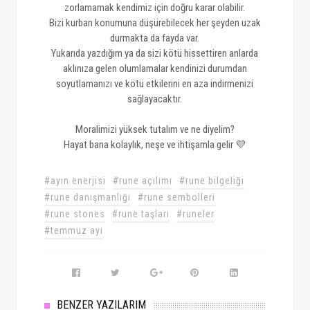
zorlamamak kendimiz için doğru karar olabilir.
Bizi kurban konumuna düşürebilecek her şeyden uzak
durmakta da fayda var.
Yukarıda yazdığım ya da sizi kötü hissettiren anlarda
aklınıza gelen olumlamalar kendinizi durumdan
soyutlamanızı ve kötü etkilerini en aza indirmenizi
sağlayacaktır.
Moralimizi yüksek tutalım ve ne diyelim?
Hayat bana kolaylık, neşe ve ihtişamla gelir 💜
#ayın enerjisi
#rune açılımı
#rune bilgeliği
#rune danışmanlığı
#rune sembolleri
#rune stones
#rune taşları
#runeler
#temmuz ayı
BENZER YAZILARIM