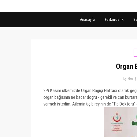
Anasayfa
Farkındalık
S
Organ B
by
Her Ş
3-9 Kasım ülkemizde Organ Bağışı Haftası olarak geçiy
organ bağışının ne kadar doğru - gerekli ve can kurta
vermek istedim. Ailemin üç bireyinin de "Tıp Doktoru