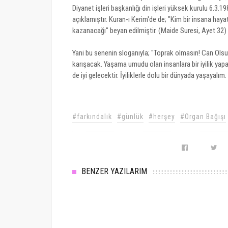
Diyanet işleri başkanlığı din işleri yüksek kurulu 6.3.19
açıklamıştır. Kuran-ı Kerim'de de; "Kim bir insana ha
kazanacağı" beyan edilmiştir. (Maide Suresi, Ayet 32)
Yani bu senenin sloganıyla; "Toprak olmasın! Can O
karışacak. Yaşama umudu olan insanlara bir iyilik yapara
de iyi gelecektir. İyiliklerle dolu bir dünyada yaşayalım
#farkındalık
#günlük
#herşey
#Organ Bağışı
BENZER YAZILARIM