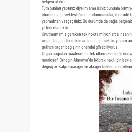
belgesi alabilir.
Tüm bunları yaptınız diyelim ama işiniz bununla bitmiyor
ölümünüz gerçekleştiğinde zorlanmasınlar, ikilemde kal
yapmaktan vazgeçtiniz. Bu durumda da bağış belgenizi 
yeterli olacaktır.
Unutmamamız gereken tek nokta milyonlarca insanın or
organ, başarılı bir naklin ardından, gerçek bir yaşam a
gelince organ bağışının önemini görebiliyoruz.
Organ bağışları maalesef bir tek ülkemizde değil dün
maalesef. Örneğin Almanya'da böbrek nakli için bekleme
değişiyor. Kalp, karaciğer ve akciğer bekleme listele