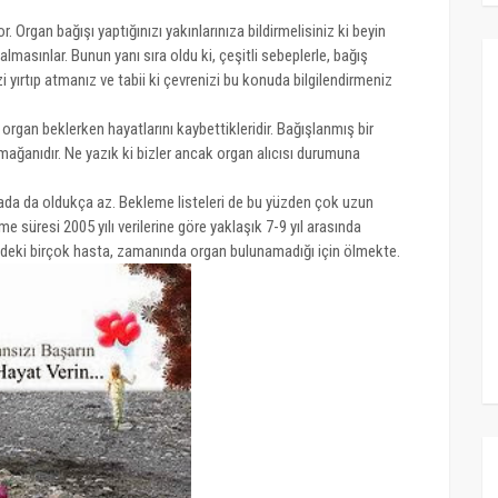
. Organ bağışı yaptığınızı yakınlarınıza bildirmelisiniz ki beyin
masınlar. Bunun yanı sıra oldu ki, çeşitli sebeplerle, bağış
yırtıp atmanız ve tabii ki çevrenizi bu konuda bilgilendirmeniz
gan beklerken hayatlarını kaybettikleridir. Bağışlanmış bir
rmağanıdır. Ne yazık ki bizler ancak organ alıcısı durumuna
yada da oldukça az. Bekleme listeleri de bu yüzden çok uzun
 süresi 2005 yılı verilerine göre yaklaşık 7-9 yıl arasında
rindeki birçok hasta, zamanında organ bulunamadığı için ölmekte.