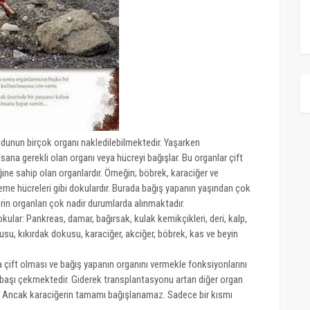
udunun birçok organı nakledilebilmektedir. Yaşarken
insana gerekli olan organı veya hücreyi bağışlar. Bu organlar çift
ine sahip olan organlardır. Örneğin; böbrek, karaciğer ve
 üreme hücreleri gibi dokulardır. Burada bağış yapanın yaşından çok
in organları çok nadir durumlarda alınmaktadır.
ular: Pankreas, damar, bağırsak, kulak kemikçikleri, deri, kalp,
u, kıkırdak dokusu, karaciğer, akciğer, böbrek, kas ve beyin
çift olması ve bağış yapanın organını vermekle fonksiyonlarını
başı çekmektedir. Giderek transplantasyonu artan diğer organ
dir. Ancak karaciğerin tamamı bağışlanamaz. Sadece bir kısmı