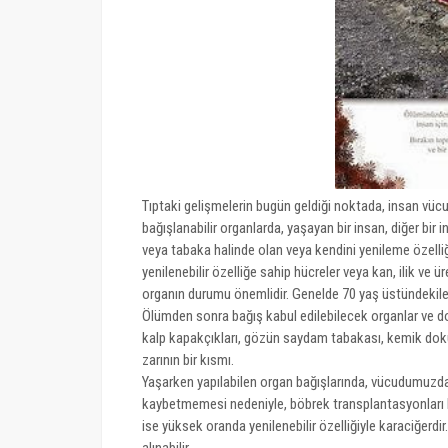
Tıptaki gelişmelerin bugün geldiği noktada, insan vüc
bağışlanabilir organlarda, yaşayan bir insan, diğer bir 
veya tabaka halinde olan veya kendini yenileme özelliğ
yenilenebilir özelliğe sahip hücreler veya kan, ilik ve
organın durumu önemlidir. Genelde 70 yaş üstündekiler
Ölümden sonra bağış kabul edilebilecek organlar ve dok
kalp kapakçıkları, gözün saydam tabakası, kemik dokus
zarının bir kısmı.
Yaşarken yapılabilen organ bağışlarında, vücudumuzda 
kaybetmemesi nedeniyle, böbrek transplantasyonları 
ise yüksek oranda yenilenebilir özelliğiyle karaciğer
alınabilir.