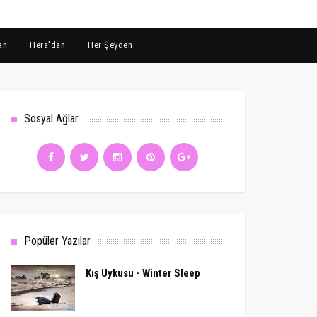
an
Hera'dan
Her Şeyden
Sosyal Ağlar
Popüler Yazılar
Kış Uykusu - Winter Sleep