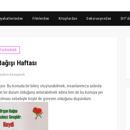
eyahatlerimden
Filmlerden
Kitaplardan
Dekorasyondan
DIY'd
farkındalık
ağışı Haftası
eyden Konuşmalı
or. Bu konuda bir bilinç oluşturabilmek, insanlarımıza aslında
ran bir durum olduğunu anlatabilmek adına ben de bu konuya yer
" olması sebebiyle böyle de görevim olduğunu düşündüm.