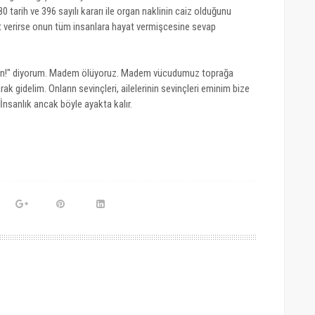
80 tarih ve 396 sayılı kararı ile organ naklinin caiz olduğunu
yat verirse onun tüm insanlara hayat vermişcesine sevap
lsun!" diyorum. Madem ölüyoruz. Madem vücudumuz toprağa
k gidelim. Onların sevinçleri, ailelerinin sevinçleri eminim bize
. İnsanlık ancak böyle ayakta kalır.